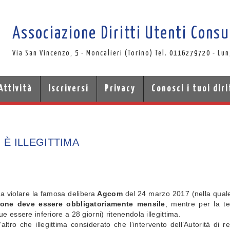
Associazione Diritti Utenti Cons
Via San Vincenzo, 5 - Moncalieri (Torino) Tel.
0116279720
- Lun
Attività
Iscriversi
Privacy
Conosci i tuoi diri
 È ILLEGITTIMA
 a violare la famosa delibera
Agcom
del 24 marzo 2017 (nella quale 
razione deve essere obbligatoriamente mensile
, mentre per la te
essere inferiore a 28 giorni) ritenendola illegittima.
t’altro che illegittima considerato che l’intervento dell’Autorità di