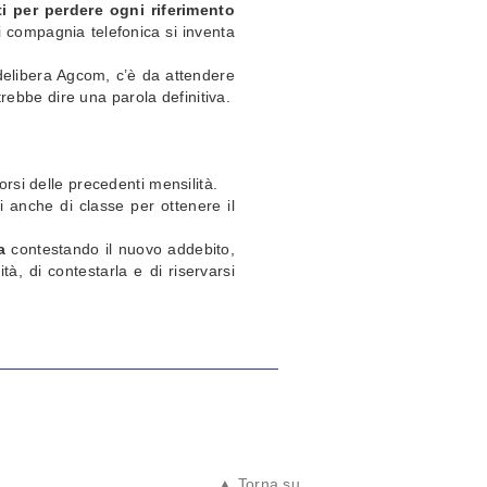
ti per perdere ogni riferimento
i compagnia telefonica si inventa
delibera Agcom, c’è da attendere
trebbe dire una parola definitiva.
rsi delle precedenti mensilità.
i anche di classe per ottenere il
a
contestando il nuovo addebito,
à, di contestarla e di riservarsi
▲ Torna su