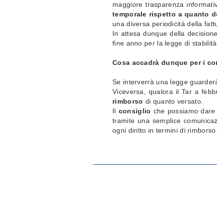
maggiore trasparenza informati
temporale rispetto a quanto de
una diversa periodicità della f
In attesa dunque della decision
fine anno per la legge di stabili
Cosa accadrà dunque per i c
Se interverrà una legge guarderà
Viceversa, qualora il Tar a febb
rimborso
di quanto versato.
Il
consiglio
che possiamo dare 
tramite una semplice comunicazio
ogni diritto in termini di rimborso