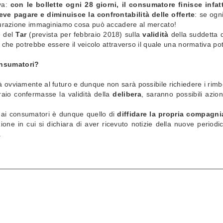
va:
con le bollette ogni 28 giorni, il consumatore finisce infat
ve pagare e diminuisce la confrontabilità delle offerte
: se ogn
atturazione immaginiamo cosa può accadere al mercato!
e del
Tar
(prevista per febbraio 2018) sulla
validità
della suddetta 
tà che potrebbe essere il veicolo attraverso il quale una normativa po
onsumatori?
 ovviamente al futuro e dunque non sarà possibile richiedere i rimbo
raio confermasse la validità della
delibera
, saranno possibili azion
ai consumatori è dunque quello di
diffidare la propria compagni
ne in cui si dichiara di aver ricevuto notizie della nuove periodicit
.